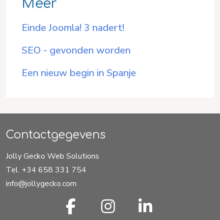
Meer
Einde Joomla! 3 nadert!
SEO - gevonden worden
Een nieuw begin in Spanje
Contactgegevens
Jolly Gecko Web Solutions
Tel. +34 658 331 754
info@jollygecko.com